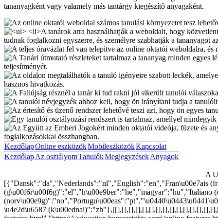
tananyagként vagy valamely más tantárgy kiegészítő anyagaként.
Kezdőlap
Online eszközök
Mobileszközök
Kapcsolat
Kezdőlap
Az osztályom
Tanulók
Megjegyzések
Anyagok
A U
[{"Dansk":"da","Nederlands":"nl","English":"en","Fran\u00e7ais (
(g\u00f6r\u00f6g)":"el","h\u00e9ber":"he","magyar":"hu","Italiano (
(norv\u00e9g)":"no","Portugu\u00eas":"pt","\u0440\u0443\u0441\u04
\u4e2d\u6587 (k\u00ednai)":"zh"},[[],[],[],[],[],[],[],[],[],[],[],[],[],[