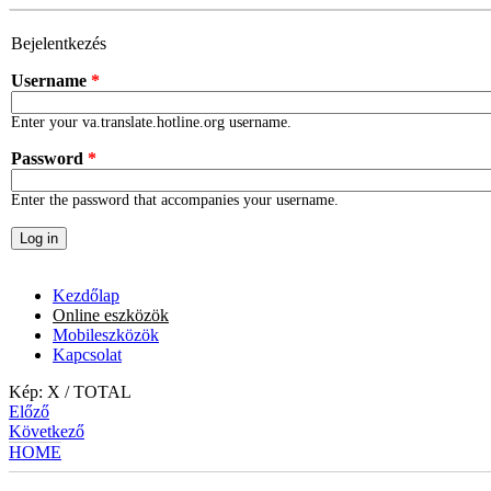
Skip to main content
Bejelentkezés
Username
*
Enter your va.translate.hotline.org username.
Password
*
Enter the password that accompanies your username.
Kezdőlap
Online eszközök
Mobileszközök
Kapcsolat
Kép:
X
/
TOTAL
Előző
Következő
HOME
YOU ARE HERE