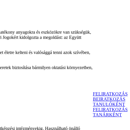
k hatékony anyagokra és eszközökre van szükségük,
i Jogokért kidolgozta a megoldást: az Együtt
 életre kelteni és valósággá tenni azok szívében,
retek biztosítása bármilyen oktatási környezetben,
FELIRATKOZÁS
BEIRATKOZÁS
TANULÓKÉNT
FELIRATKOZÁS
TANÁRKÉNT
nőttképzési intézményekig. Használható önálló