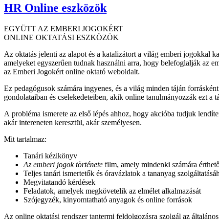
HR Online eszközök
EGYÜTT AZ EMBERI JOGOKÉRT
ONLINE OKTATÁSI ESZKÖZÖK
Az oktatás jelenti az alapot és a katalizátort a világ emberi jogokk
amelyeket egyszerűen tudnak használni arra, hogy belefoglalják az em
az Emberi Jogokért online oktató weboldalt.
Ez pedagógusok számára ingyenes, és a világ minden táján forrásként 
gondolataiban és cselekedeteiben, akik online tanulmányozzák ezt a tá
A probléma ismerete az első lépés ahhoz, hogy akcióba tudjuk lendíte
akár intereneten keresztül, akár személyesen.
Mit tartalmaz:
Tanári kézikönyv
Az emberi jogok története
film, amely mindenki számára érthető
Teljes tanári ismertetők és óravázlatok a tananyag szolgáltatásá
Megvitatandó kérdések
Feladatok, amelyek megkövetelik az elmélet alkalmazását
Szójegyzék, kinyomtatható anyagok és online források
Az online oktatási rendszer tantermi feldolgozásra szolgál az általános