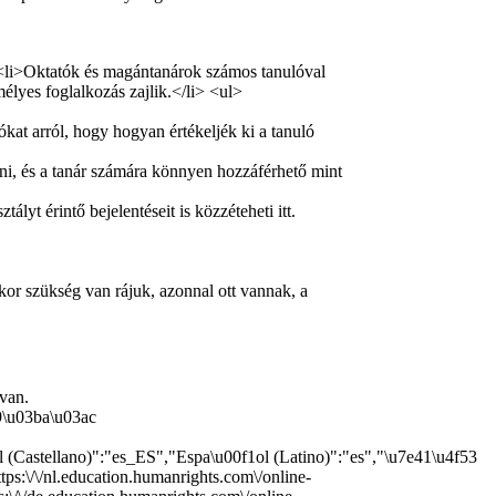
van.
9\u03ba\u03ac
(Castellano)":"es_ES","Espa\u00f1ol (Latino)":"es","\u7e41\u4f53
"https:\/\/nl.education.humanrights.com\/online-