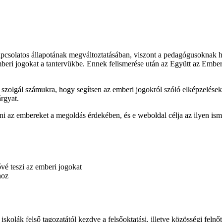
al kapcsolatos állapotának megváltoztatásában, viszont a pedagógusokna
beri jogokat a tantervükbe. Ennek felismerése után az Együtt az Ember
szolgál számukra, hogy segítsen az emberi jogokról szóló elképzeléseket
rgyat.
ni az embereket a megoldás érdekében, és e weboldal célja az ilyen isme
vé teszi az emberi jogokat
hoz
 iskolák felső tagozatától kezdve a felsőoktatási, illetve közösségi fel