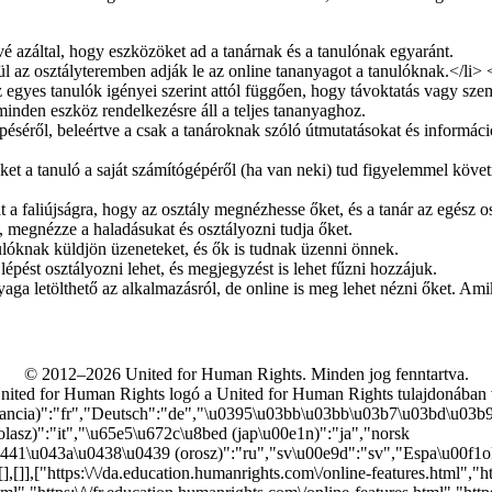
© 2012–2026 United for Human Rights. Minden jog fenntartva.
nited for Human Rights logó a United for Human Rights tulajdonában 
francia)":"fr","Deutsch":"de","\u0395\u03bb\u03bb\u03b7\u03bd\u03b
olasz)":"it","\u65e5\u672c\u8bed (jap\u00e1n)":"ja","norsk
41\u043a\u0438\u0439 (orosz)":"ru","sv\u00e9d":"sv","Espa\u00f1ol 
],[],[],[]],["https:\/\/da.education.humanrights.com\/online-features.html",